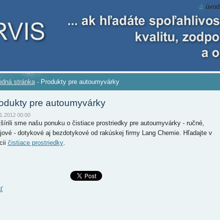
úvod
dná stránka
-
Produkty pre autoumyvárky
odukty pre autoumyvárky
1.2012 00:00
šírili sme našu ponuku o čistiace prostriedky pre autoumyvárky - ručné,
ojové - dotykové aj bezdotykové od rakúskej firmy Lang Chemie. Hľadajte v
cii
čistiace prostriedky
.
ť