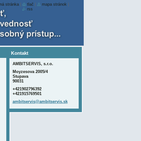
ná stránka
|
tlač
|
mapa stránok
|
rss
Kontakt
AMBITSERVIS, s.r.o.
Moyzesova 2005/4
Stupava
90031
+421902796392
+421915769501
ambitser
vis@ambi
tservis.
sk