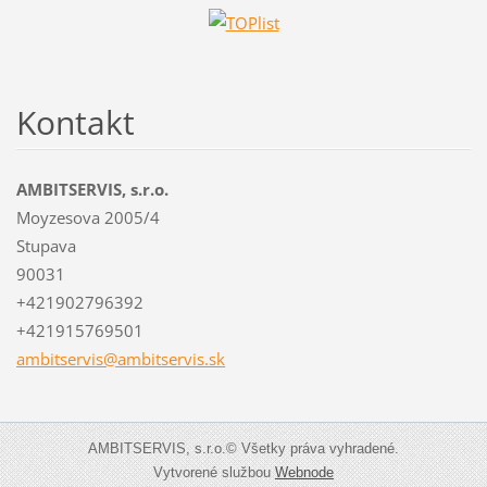
Kontakt
AMBITSERVIS, s.r.o.
Moyzesova 2005/4
Stupava
90031
+421902796392
+421915769501
ambitser
vis@ambi
tservis.
sk
AMBITSERVIS, s.r.o.© Všetky práva vyhradené.
Vytvorené službou
Webnode